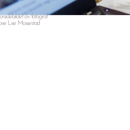
orsidebildet av fotograf

ove Lise Mossestad